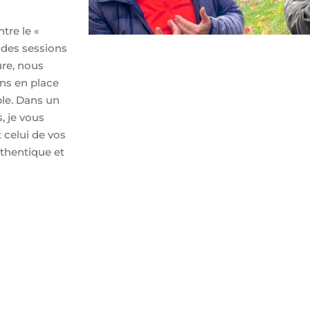
tre le «
 des sessions
ure, nous
ons en place
le. Dans un
, je vous
 celui de vos
uthentique et