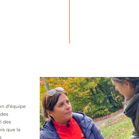
on d’équipe
 des
i des
is que la
e